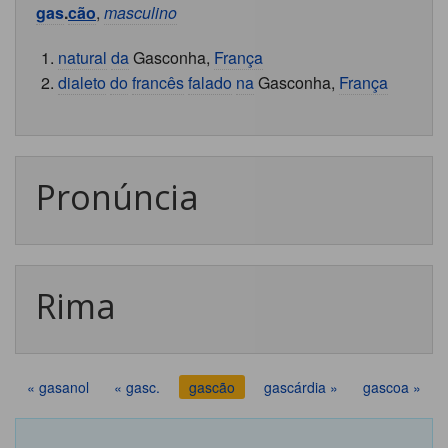
gas
.
cão
,
masculino
natural
da
Gasconha,
França
dialeto
do
francês
falado
na
Gasconha,
França
Pronúncia
Rima
« gasanol
« gasc.
gascão
gascárdia »
gascoa »