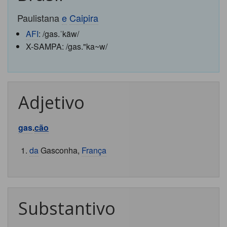
Paulistana
e
Caipira
AFI
: /gas.ˈkãw/
X-SAMPA: /gas."ka~w/
Adjetivo
gas
.
cão
da
Gasconha,
França
Substantivo