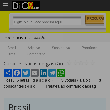
DIC9
BRASIL
GASCÃO
Brasil
Adjetivo
Substantivo
Pronúncia
Rima
Comentário
Características de
gascão
Share
Facebook
Twitter
Email
LinkedIn
Telegram
WhatsApp
Possui
6
letras ( g a s c a o )
3
vogais ( a a o )
3
consoantes ( g s c ) Palavra ao contrário
oãcsag
Brasil