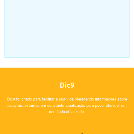
Dic9
Dic9 foi criado para facilitar a sua vida oferecendo informações sobre
palavras, estamos em constante atualização para poder oferecer um
contéudo atualizado.