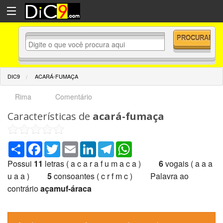
DIC9
ACARÁ-FUMAÇA
Rima
Comentário
Características de
acará-fumaça
Share
Facebook
Twitter
Email
LinkedIn
Telegram
WhatsApp
Possui
11
letras ( a c a r a f u m a c a )
6
vogais ( a a a
u a a )
5
consoantes ( c r f m c ) Palavra ao
contrário
açamuf-áraca