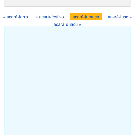
« acará-ferro
« acará-festivo
acará-fumaça
acará-fuso »
acará-guaçu »
Ajude o site a continuar crescendo, curta a nossa fan page.