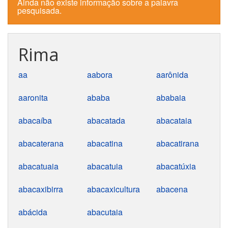
Ainda não existe informação sobre a palavra
pesquisada.
Rima
aa
aabora
aarônida
aaronita
ababa
ababaia
abacaíba
abacatada
abacataia
abacaterana
abacatina
abacatirana
abacatuaia
abacatuia
abacatúxia
abacaxibirra
abacaxicultura
abacena
abácida
abacutaia